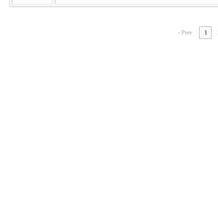
‹ Prev
1