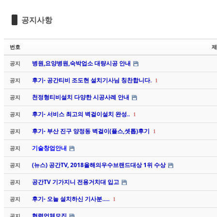
Sketchbook5, 스케치북5
Sketchbook5, 스케치북5
공지사항
번호
제
병원,요양병원,숙박업소 대량시공 안내
공지
후기- 공간티비 조도현 설치기사님 칭찬합니다.
공지
1
Sketchbook5, 스케치북5
Sketchbook5, 스케치북5
천정형티비설치 다양한 시공사례 안내
공지
후기- 서비스 최고의 벽걸이설치 완성..
공지
1
후기- 부산 진구 양정동 벽걸이(플스,셋톱)후기
공지
1
기술창업안내
공지
(뉴스) 공간TV, 2018올해의우수브랜드대상 1위 수상
공지
공간TV 기가지니 전용거치대 입고
공지
후기- 오늘 설치하신 기사분.....
공지
1
협력업체모집
공지