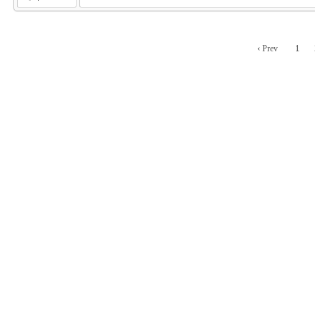
‹ Prev
1