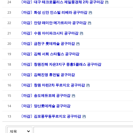
〔마감〕대구 테크로폴리스 제일풍경채 2차 공구마감
24
〔마감〕화성 신안 인스빌 리베라 공구마감
23
〔마감〕안양 래미안 메가트리아 공구마감
22
〔마감〕수원 아이파크시티 공구마감
21
〔마감〕금천구 롯데캐슬 공구마감
20
〔마감〕김해 서희 스타힐스 공구마감
19
〔마감〕창원진해 자은3지구 중흥S클래스 공구마감
18
〔마감〕김해진영 휴먼빌 공구마감
17
〔마감〕창원 마린2차 푸르지오 공구마감
16
〔마감〕송도에듀포레 공구마감
15
〔마감〕양산롯데캐슬 공구마감
14
〔마감〕김포풍무동푸르지오 공구마감
13