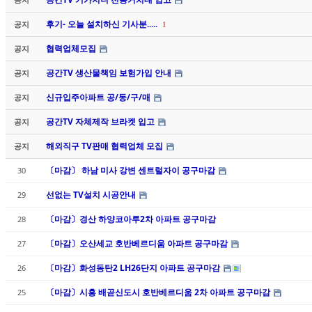
후기- 오늘 설치하신 기사분.....
공지
1
협력업체모집
공지
공간TV 생산물책임 보험가입 안내
공지
신규입주아파트 공/동/구/매
공지
공간TV 자체제작 브라켓 입고
공지
해외직구 TV판매 협력업체 모집
공지
〔마감〕 하남 미사 강변 센트럴자이 공구마감
30
선없는 TV설치 시공안내
29
〔마감〕경산 하양코아루2차 아파트 공구마감
28
〔마감〕오산세교 호반베르디움 아파트 공구마감
27
〔마감〕화성동탄2 LH26단지 아파트 공구마감
26
〔마감〕시흥 배곧신도시 호반베르디움 2차 아파트 공구마감
25