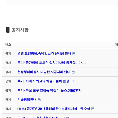
공지사항
번호
제
병원,요양병원,숙박업소 대량시공 안내
공지
후기- 공간티비 조도현 설치기사님 칭찬합니다.
공지
1
천정형티비설치 다양한 시공사례 안내
공지
후기- 서비스 최고의 벽걸이설치 완성..
공지
1
후기- 부산 진구 양정동 벽걸이(플스,셋톱)후기
공지
1
기술창업안내
공지
(뉴스) 공간TV, 2018올해의우수브랜드대상 1위 수상
공지
공간TV 기가지니 전용거치대 입고
공지