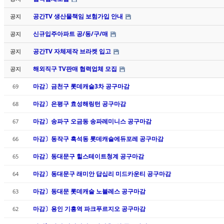
공간TV 생산물책임 보험가입 안내
공지
신규입주아파트 공/동/구/매
공지
공간TV 자체제작 브라켓 입고
공지
해외직구 TV판매 협력업체 모집
공지
마감〕금천구 롯데캐슬3차 공구마감
69
마감〕은평구 효성해링턴 공구마감
68
마감〕송파구 오금동 송파레미니스 공구마감
67
마감〕동작구 흑석동 롯데캐슬에듀포레 공구마감
66
마감〕동대문구 힐스테이트청계 공구마감
65
마감〕동대문구 래미안 답십리 미드카운티 공구마감
64
마감〕동대문 롯데캐슬 노블레스 공구마감
63
마감〕용인 기흥역 파크푸르지오 공구마감
62