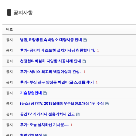
Sketchbook5, 스케치북5
Sketchbook5, 스케치북5
공지사항
번호
병원,요양병원,숙박업소 대량시공 안내
공지
후기- 공간티비 조도현 설치기사님 칭찬합니다.
공지
1
Sketchbook5, 스케치북5
Sketchbook5, 스케치북5
천정형티비설치 다양한 시공사례 안내
공지
후기- 서비스 최고의 벽걸이설치 완성..
공지
1
후기- 부산 진구 양정동 벽걸이(플스,셋톱)후기
공지
1
기술창업안내
공지
(뉴스) 공간TV, 2018올해의우수브랜드대상 1위 수상
공지
공간TV 기가지니 전용거치대 입고
공지
후기- 오늘 설치하신 기사분.....
공지
1
협력업체모집
공지